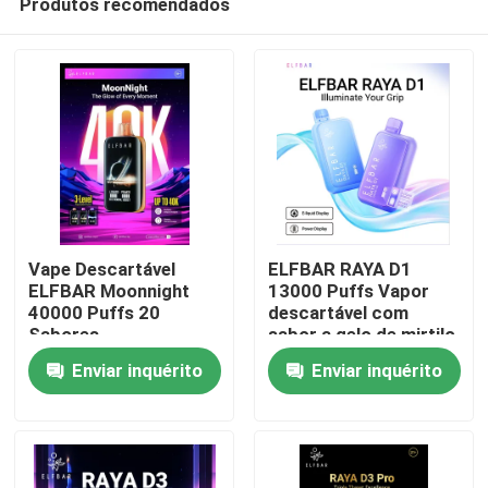
Produtos recomendados
Vape Descartável
ELFBAR RAYA D1
ELFBAR Moonnight
13000 Puffs Vapor
40000 Puffs 20
descartável com
Sabores
sabor a gelo de mirtilo
Casa
Enviar inquérito
Enviar inquérito
Produtos
Vídeos