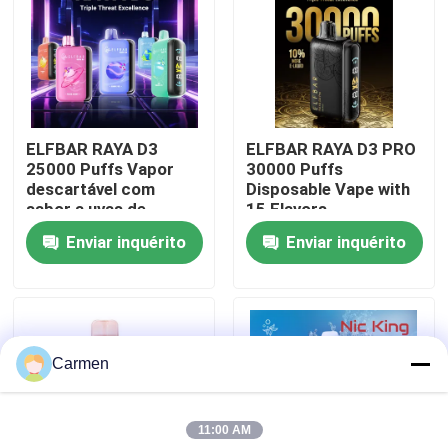
Quem Somos
Fábrica
ELFBAR RAYA D3
ELFBAR RAYA D3 PRO
25000 Puffs Vapor
30000 Puffs
Controle de Qualidade
descartável com
Disposable Vape with
sabor a uvas de
15 Flavors
morango
Enviar inquérito
Enviar inquérito
Fale Conosco
Pedir um orçamento
Carmen
Vozol Vape
11:00 AM
ELFBAR Vapor