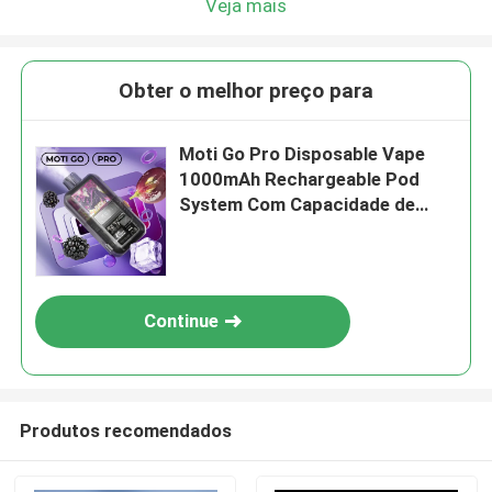
Veja mais
Obter o melhor preço para
Moti Go Pro Disposable Vape
1000mAh Rechargeable Pod
System Com Capacidade de
16mL, Dual 1.2Ω Mesh Coils,
12W / 20W de saída e até 12000
puffs
Continue
Produtos recomendados