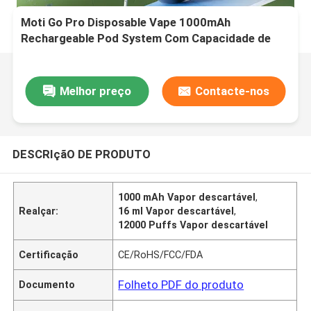
Moti Go Pro Disposable Vape 1000mAh
Rechargeable Pod System Com Capacidade de
16mL, Dual 1.2Ω Mesh Coils, 12W / 20W de saída e
até 12000 puffs
Melhor preço
Contacte-nos
DESCRIçãO DE PRODUTO
1000 mAh Vapor descartável
,
Realçar:
16 ml Vapor descartável
,
12000 Puffs Vapor descartável
Certificação
CE/RoHS/FCC/FDA
Folheto PDF do produto
Documento