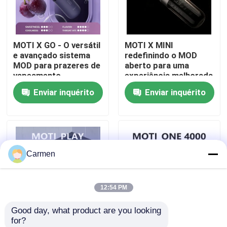
Quem Somos
MOTI X GO - O versátil
MOTI X MINI
e avançado sistema
redefinindo o MOD
Fábrica
MOD para prazeres de
aberto para uma
vapeamento
experiência melhorada
personalizáveis
de vaping
Enviar inquérito
Enviar inquérito
Controle de Qualidade
Fale Conosco
Carmen
Pedir um orçamento
12:54 PM
Vozol Vape
Good day, what product are you looking 
for?
ELFBAR Vapor
MOTI PLAY Sistema
MOTI ONE PODS -