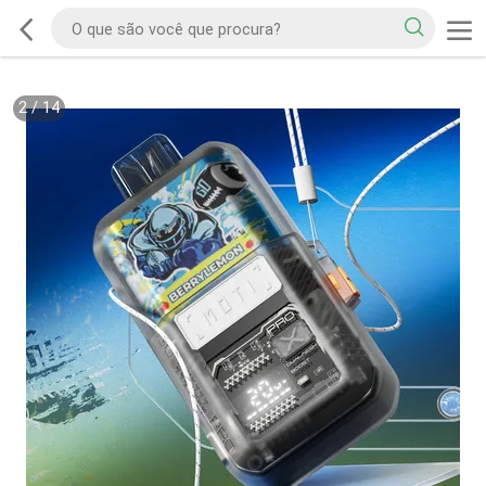
2
/
14