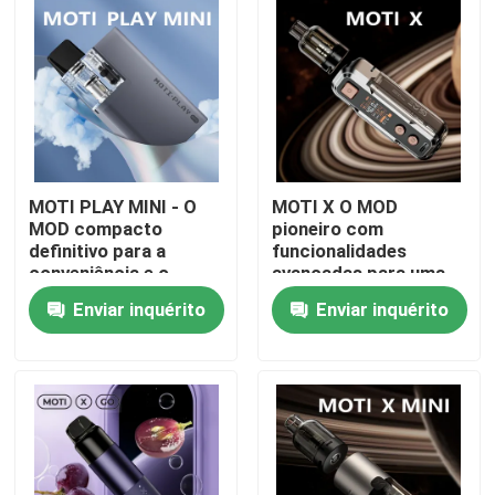
MOTI PLAY MINI - O
MOTI X O MOD
MOD compacto
pioneiro com
definitivo para a
funcionalidades
conveniência e o
avançadas para uma
desempenho
experiência de vapear
Enviar inquérito
Enviar inquérito
incomparáveis do
incomparável
vaping
Casa
Produtos
Vídeos